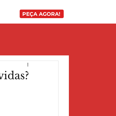
PEÇA AGORA!
ADES
idas?