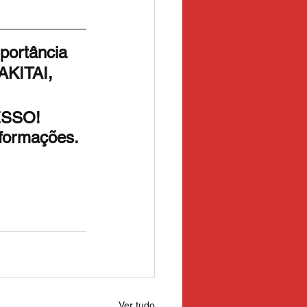
portância 
AKITAI,  
 
ESSO! 
nformações.
Ver tudo