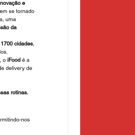
inovação e 
tem se tornado 
ma, uma 
são da 
 
1700 cidades
, 
os. 
, o 
iFood
 é a 
e delivery de 
sas rotinas.
rmitindo-nos 