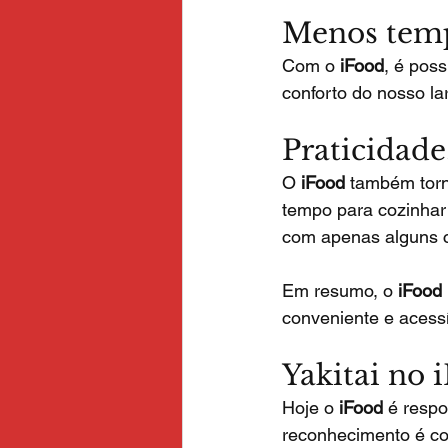
Menos tem
Com o 
iFood
, é pos
conforto do nosso lar
Praticidade
O 
iFood
 também torn
tempo para cozinhar
com apenas alguns cl
Em resumo, o 
iFood
conveniente e acessí
Yakitai no i
Hoje o 
iFood
 é respo
reconhecimento é co