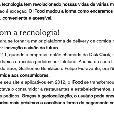
 tecnologia tem revolucionado nossas vidas de várias m
ão é exceção. 
O iFood mudou a forma como encaramos a
l, conveniente e acessível.
m a tecnologia!
para se tornar a maior plataforma de delivery de comida
or 
inovação e visão de futuro
.
11, quando a empresa, então chamada de 
Disk Cook
, 
dápios e recebia pedidos por telefone. A ideia de seus 
rdo Baer, Guilherme Bonifácio e Felipe Fioravante, era 
r
omida aos consumidores.
seu site e aplicativos em 2012, o 
iFood 
se transformo
ctava o consumidor a restaurantes e estabelecimentos, 
s pedidos. 
Graças à geolocalização, o usuário pode enco
ados mais próximos e escolher a forma de pagamento co