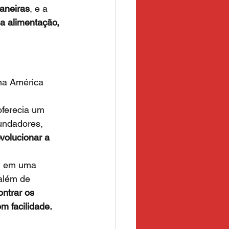
aneiras
, e a 
 alimentação, 
 na América 
oferecia um 
fundadores, 
evolucionar a 
u em uma 
além de 
ntrar os 
m facilidade.