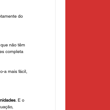
retamente do 
 que não têm 
es completa 
a mais fácil, 
unidades
. E o 
uação, 